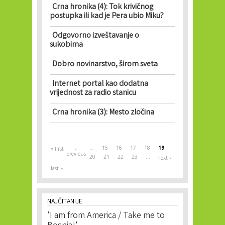
Crna hronika (4): Tok krivičnog
postupka ili kad je Pera ubio Miku?
Odgovorno izveštavanje o
sukobima
Dobro novinarstvo, širom sveta
Internet portal kao dodatna
vrijednost za radio stanicu
Crna hronika (3): Mesto zločina
Pages
…
15
16
17
18
19
« first
‹
previous
20
21
22
23
…
next ›
last »
NAJČITANIJE
'I am from America / Take me to