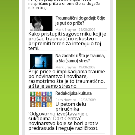
neispričanu priču o onome što se događa
nakon toga.
Traumatični događaji: Gdje
je put do priče?
Mark Brayne
26/08/2009
Kako pristupiti sagovorniku koji je
prošao traumatično iskustvo i
pripremiti teren za intervju o toj
temi.
Na zadatku: Šta je trauma,
a šta (samo) stres?
Mark Brayne
19/08/2009
Prije priče o implikacijama traume
po novinarstvo i novinare,
razmotrimo šta je to traumatično,
a šta je samo stresno.
Redakcijska kultura
Ross Howard
12/08/2009
U petom delu
priručnika
'Odgovorno izveštavanje o
sukobima' Dart Centra:
novinarstvo koje se bori protiv
predrasuda i neguje različitost.