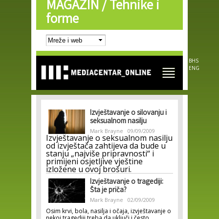
MAGAZIN /
Tehnike i
Skip to
main
forme
content
BHS
ENG
Izvještavanje o silovanju i
seksualnom nasilju
Mark Brayne
09/09/2009
Izvještavanje o seksualnom nasilju
od izvještača zahtijeva da bude u
stanju „najviše pripravnosti“ i
primijeni osjetljive vještine
izložene u ovoj brošuri.
Izvještavanje o tragediji:
Šta je priča?
Mark Brayne
02/09/2009
Osim krvi, bola, nasilja i očaja, izvještavanje o
nekoj tragediji treba da uključi i često