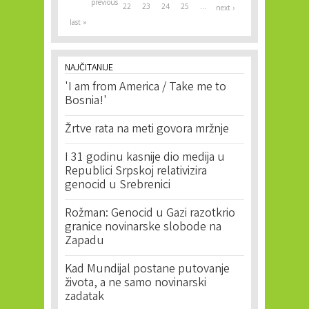
previous
22
23
24
25
…
next ›
last »
NAJČITANIJE
'I am from America / Take me to
Bosnia!'
Žrtve rata na meti govora mržnje
I 31 godinu kasnije dio medija u
Republici Srpskoj relativizira
genocid u Srebrenici
Rožman: Genocid u Gazi razotkrio
granice novinarske slobode na
Zapadu
Kad Mundijal postane putovanje
života, a ne samo novinarski
zadatak