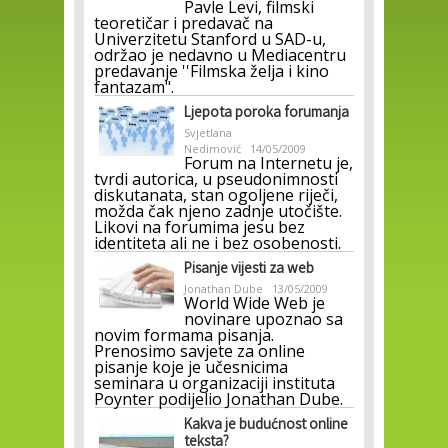
Pavle Levi, filmski
teoretičar i predavač na
Univerzitetu Stanford u SAD-u,
održao je nedavno u Mediacentru
predavanje ''Filmska želja i kino
fantazam".
Ljepota poroka forumanja
Svjetlana
Nedimović
14/05/2009
Forum na Internetu je,
tvrdi autorica, u pseudonimnosti
diskutanata, stan ogoljene riječi,
možda čak njeno zadnje utočište.
Likovi na forumima jesu bez
identiteta ali ne i bez osobenosti.
Pisanje vijesti za web
Jonathan Dube
13/05/2009
World Wide Web je
novinare upoznao sa
novim formama pisanja.
Prenosimo savjete za online
pisanje koje je učesnicima
seminara u organizaciji instituta
Poynter podijelio Jonathan Dube.
Kakva je budućnost online
teksta?