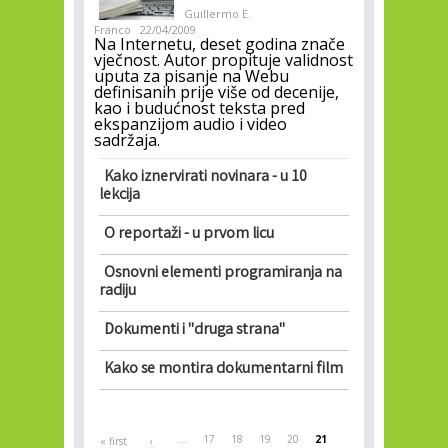
Guillermo E.
Franco
22/04/2009
Na Internetu, deset godina znače
vječnost. Autor propituje validnost
uputa za pisanje na Webu
definisanih prije više od decenije,
kao i budućnost teksta pred
ekspanzijom audio i video
sadržaja.
Kako iznervirati novinara - u 10
lekcija
O reportaži - u prvom licu
Osnovni elementi programiranja na
radiju
Dokumenti i "druga strana"
Kako se montira dokumentarni film
Pages
…
17
18
19
20
21
« first
‹