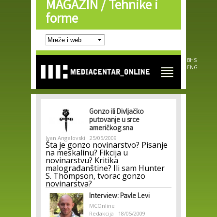
MAGAZIN /
Tehnike i
Skip to
main
forme
content
BHS
ENG
Gonzo ili Divljačko
putovanje u srce
američkog sna
Ivan Angelovski
25/05/2009
Šta je gonzo novinarstvo? Pisanje
na meskalinu? Fikcija u
novinarstvu? Kritika
malograđanštine? Ili sam Hunter
S. Thompson, tvorac gonzo
novinarstva?
Interview: Pavle Levi
MCOnline
Redakcija
18/05/2009