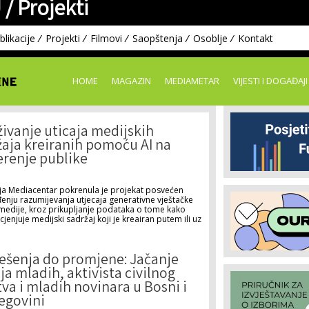
 /
Projekti
Skip to
main
content
blikacije
Projekti
Filmovi
Saopštenja
Osoblje
Kontakt
HOME
MAGAZIN
MEDIAMETAR
VIJESTI I DOGAĐAJI
živanje uticaja medijskih
žaja kreiranih pomoću AI na
erenje publike
ja Mediacentar pokrenula je projekat posvećen
enju razumijevanja utjecaja generativne vještačke
 i medije, kroz prikupljanje podataka o tome kako
jenjuje medijski sadržaj koji je kreairan putem ili uz
ješenja do promjene: Jačanje
ja mladih, aktivista civilnog
va i mladih novinara u Bosni i
egovini