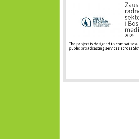
Zaus
radn
sekto
i Bos
medi
2025
The project is designed to combat sexua
public broadcasting services across Slo
Pages