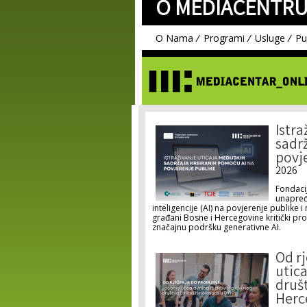
O MEDIACENTRU
O Nama
Programi
Usluge
Pu
Istra
sadr
povj
2026
Fondaci
unapređ
inteligencije (AI) na povjerenje publike
građani Bosne i Hercegovine kritički proc
značajnu podršku generativne AI.
Od r
utica
društ
Herc