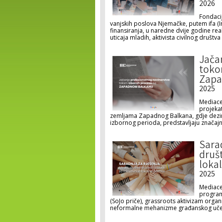
2026
Fondaci
vanjskih poslova Njemačke, putem ifa (I
finansiranja, u naredne dvije godine rea
uticaja mladih, aktivista civilnog društv
Jača
toko
Zapa
2025
Mediace
projekat
zemljama Zapadnog Balkana, gdje dezin
izbornog perioda, predstavljaju značajn
Sarad
društ
lokal
2025
Mediacen
program
(SoJo priče), grassroots aktivizam organiz
neformalne mehanizme građanskog uče