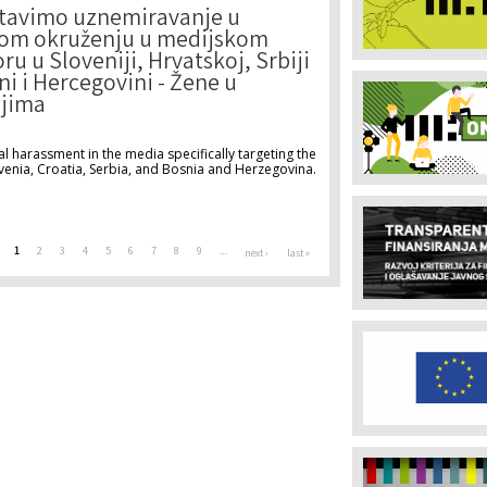
tavimo uznemiravanje u
om okruženju u medijskom
ru u Sloveniji, Hrvatskoj, Srbiji
ni i Hercegovini - Žene u
jima
l harassment in the media specifically targeting the
venia, Croatia, Serbia, and Bosnia and Herzegovina.
1
2
3
4
5
6
7
8
9
…
next ›
last »