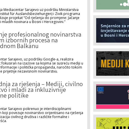
ja Mediacentar Sarajevo uz podršku Ministarstva
nstitut für Auslandsbeziehungen) i Zivik programa
lizuje projekat “Od rješenja do promjene: Jačanje
a i mladih novinara u Bosni i Hercegovini.”
nje profesionalnog novinarstva
m izbornih procesa na
dnom Balkanu
ntar Sarajevo, uz podršku Google-a, realizira
 fokusiran na izazove sa kojima se susreću mediji u
formacije i politička propaganda, naročito tokom
e prijetnje nezavisnom novinarstvu.
nja za rješenja – Mediji, civilno
vo i mladi za inkluzivnije
ne politike
tar Sarajevo pokrenuo je interdisciplinarni
 koji povezuje novinarstvo orijentisano na rješenja
acija civilnog društva i različite formalne i
šća.