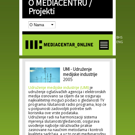
O MEDIACENTRU /
Skip to
main
Projekti
content
BHS
ENG
UMI - Udruženje
medijske industrije
2005
Udruženje medijske industrije (UMI)
je
udruženje oglašivačkih agencija i elektronskih
medija osnovano sa ciljem da se osiguraju
najkvalitetniji mogući podaci o gledanosti TV
programa /slušanosti radio programa, koji će
u potpunosti zadovoljiti potrebe svih
korisnika ove vrste podataka.
Udruženje radi na harmonizaciji sistema
mjerenja slušanosti/gledanosti, osigurava
uvođenje najbolje istraživačke prakse
zasnovane na naučnim metodama i kontroli
kvaliteta sadržaja, a uz to prati međunarodnu