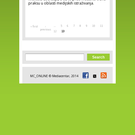
praksu u oblasti medijskih istraživanja.
Pages
…
5
6
7
8
9
10
11
« first
‹
previous
12
13
Search form
Search
MC_ONLINE © Mediacentar, 2014