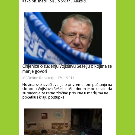
Kako bh. mediji pišu o Srđanu Aleksiću.
Činjenice o suđenju Vojislavu Šešelju o kojima se
manje govori
MCOnline Redakcija
17/11/2014
Novinarsko izveštavanje o privremenom puštanju na
slobodu Vojislava Šešelja još jednom je pokazalo da
su suđenja za ratne zločine prisutna u medijima na
početku i kraju postupka.