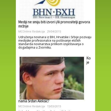
Mediji ne smiju biti izvori i/ili pronositelji govora
mržnje
MCOnline Redakcija
29/04/2015
Udruženja novinara iz BIH, Hrvatske i Srbije pozivaju
medijske profesionalce na poštivanje etičkih
standarda novinarstva prilikom izvještavanja o
događajima u Zvorniku.
Ko
je
nama Srđan Aleksić?
MCOnline Redakcija
15/03/2015