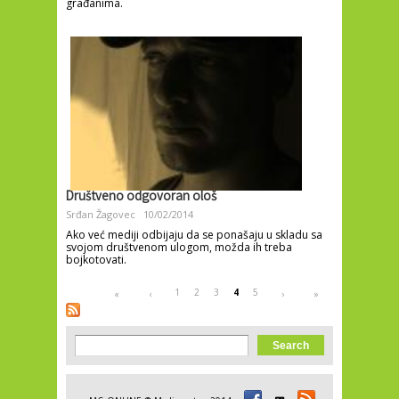
građanima.
Društveno odgovoran ološ
Srđan Žagovec
10/02/2014
Ako već mediji odbijaju da se ponašaju u skladu sa
svojom društvenom ulogom, možda ih treba
bojkotovati.
Pages
1
2
3
4
5
«
‹
›
»
Search form
Search