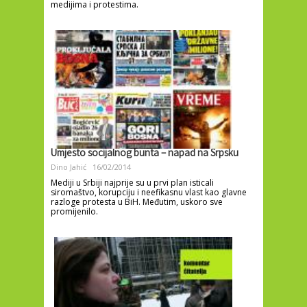
medijima i protestima.
Umjesto socijalnog bunta – napad na Srpsku
Dino Jahić
16/02/2014
Mediji u Srbiji najprije su u prvi plan isticali
siromaštvo, korupciju i neefikasnu vlast kao glavne
razloge protesta u BiH. Međutim, uskoro sve
promijenilo.