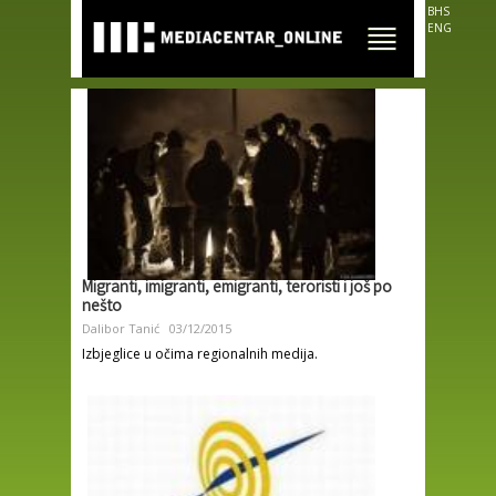
Skip to
BHS
main
ENG
content
Migranti, imigranti, emigranti, teroristi i još po
nešto
Dalibor Tanić
03/12/2015
Izbjeglice u očima regionalnih medija.