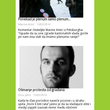
Ponekad je plenum samo plenum...
Marina Antić
15/02/2014
Komentar čitateljke Marine Antić iz Pittsburgha:
"Ispade da su one zgrade kantonalnih vlada gorile
jer nam nisu dali da imamo plenume ranije!"
Otimanje protesta od građana
Dino Jahić
13/02/2014
Kada te član porodice naveče pozove i u strahu
upita „hoće li biti rata“ jasno je da su vladajuće elite i
mediji uspjeli izazvati nemir među običnim