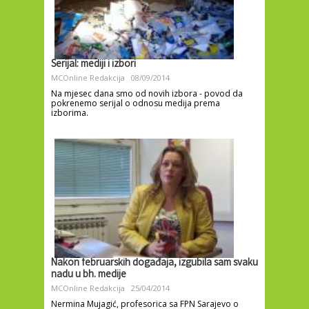
Serijal: mediji i izbori
MCOnline Redakcija
08/09/2014
Na mjesec dana smo od novih izbora - povod da
pokrenemo serijal o odnosu medija prema
izborima.
Nakon februarskih događaja, izgubila sam svaku
nadu u bh. medije
MCOnline Redakcija
25/04/2014
Nermina Mujagić, profesorica sa FPN Sarajevo o