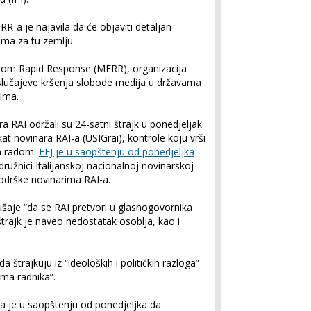
RR-a je najavila da će objaviti detaljan
ama za tu zemlju.
dom Rapid Response (MFRR), organizacija
a slučajeve kršenja slobode medija u državama
ima.
ra RAI održali su 24-satni štrajk u ponedjeljak
at novinara RAI-a (USIGrai), kontrole koju vrši
im radom.
EFJ je u saopštenju od ponedjeljka
družnici Italijanskoj nacionalnoj novinarskoj
podrške novinarima RAI-a.
kušaje “da se RAI pretvori u glasnogovornika
trajk je naveo nedostatak osoblja, kao i
 štrajkuju iz “ideoloških i političkih razloga”
ima radnika”.
a je u saopštenju od ponedjeljka da