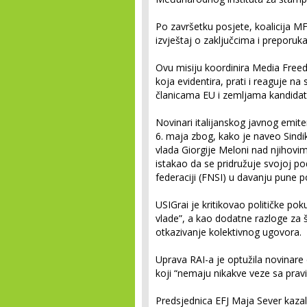
Po završetku posjete, koalicija MF
izvještaj o zaključcima i preporuk
Ovu misiju koordinira Media Free
koja evidentira, prati i reaguje n
članicama EU i zemljama kandidat
Novinari italijanskog javnog emite
6. maja zbog, kako je naveo Sindik
vlada Giorgije Meloni nad njihov
istakao da se pridružuje svojoj po
federaciji (FNSI) u davanju pune 
USIGrai je kritikovao političke po
vlade”, a kao dodatne razloge za š
otkazivanje kolektivnog ugovora.
Uprava RAI-a je optužila novinare da
koji “nemaju nikakve veze sa prav
Predsjednica EFJ Maja Sever kazal