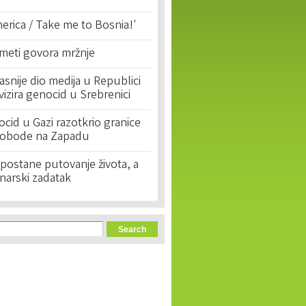
erica / Take me to Bosnia!'
 meti govora mržnje
asnije dio medija u Republici
ivizira genocid u Srebrenici
cid u Gazi razotkrio granice
lobode na Zapadu
postane putovanje života, a
narski zadatak
orm