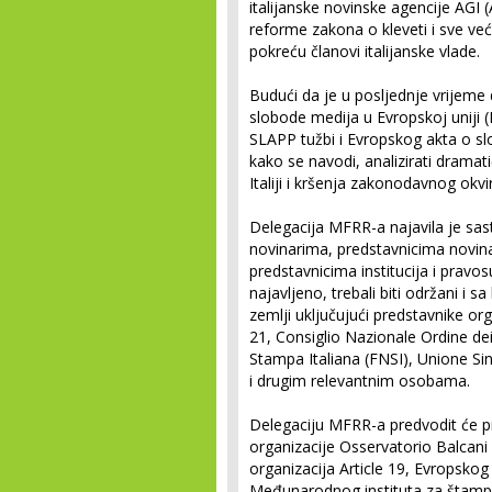
italijanske novinske agencije AGI (
reforme zakona o kleveti i sve već
pokreću članovi italijanske vlade.
Budući da je u posljednje vrijem
slobode medija u Evropskoj uniji (E
SLAPP tužbi i Evropskog akta o sl
kako se navodi, analizirati drama
Italiji i kršenja zakonodavnog okvi
Delegacija MFRR-a najavila je sast
novinarima, predstavnicima novinar
predstavnicima institucija i pravo
najavljeno, trebali biti održani i 
zemlji uključujući predstavnike org
21, Consiglio Nazionale Ordine de
Stampa Italiana (FNSI), Unione Sin
i drugim relevantnim osobama.
Delegaciju MFRR-a predvodit će pr
organizacije Osservatorio Balcani
organizacija Article 19, Evropskog
Međunarodnog instituta za štampu