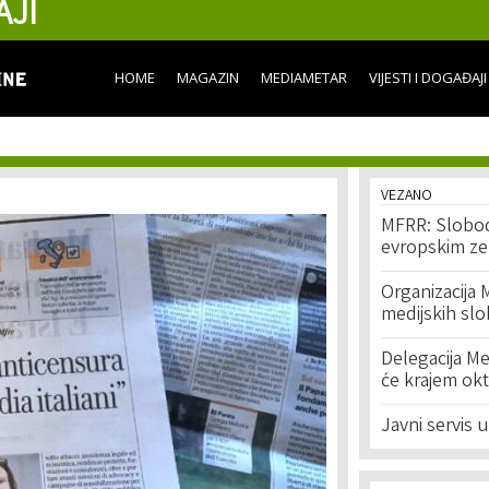
AJI
Skip to
main
content
HOME
MAGAZIN
MEDIAMETAR
VIJESTI I DOGAĐAJI
VEZANO
MFRR: Slobod
evropskim z
Organizacija 
medijskih sl
Delegacija M
će krajem okt
Javni servis 