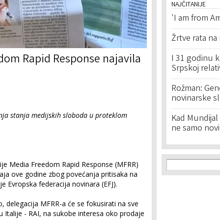
NAJČITANIJE
'I am from Am
Žrtve rata na
edom Rapid Response najavila
I 31 godinu k
Srpskoj relat
Rožman: Geno
novinarske s
nja stanja medijskih sloboda u proteklom
Kad Mundijal 
ne samo novi
Search f
Search
acije Media Freedom Rapid Response (MFRR)
7. maja ove godine zbog povećanja pritisaka na
 je Evropska federacija novinara (EFJ).
, delegacija MFRR-a će se fokusirati na sve
ju Italije - RAI, na sukobe interesa oko prodaje