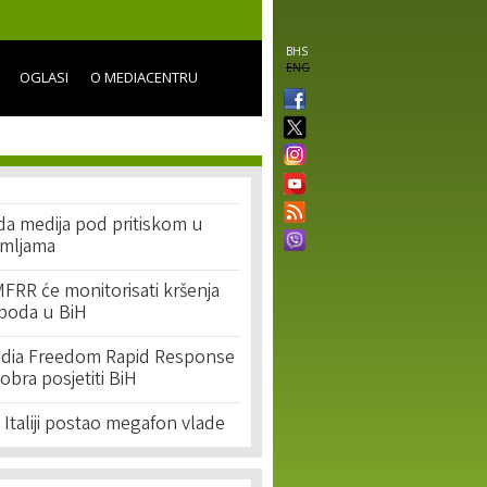
BHS
ENG
OGLASI
O MEDIACENTRU
a medija pod pritiskom u
emljama
MFRR će monitorisati kršenja
oboda u BiH
edia Freedom Rapid Response
obra posjetiti BiH
u Italiji postao megafon vlade