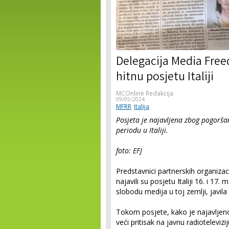
Delegacija Media Fre
hitnu posjetu Italiji
MCOnline Redakcija
09/05/2024
MFRR
Italija
Posjeta je najavljena zbog pogorša
periodu u Italiji.
foto: EFJ
Predstavnici partnerskih organiz
najavili su posjetu Italiji 16. i 1
slobodu medija u toj zemlji, javila
Tokom posjete, kako je najavljeno
veći pritisak na javnu radiotelevizi