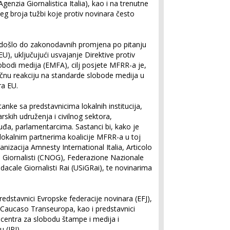
Agenzia Giornalistica Italia), kao i na trenutne
eg broja tužbi koje protiv novinara često
e došlo do zakonodavnih promjena po pitanju
U), uključujući usvajanje Direktive protiv
obodi medija (EMFA), cilj posjete MFRR-a je,
tičnu reakciju na standarde slobode medija u
ra EU.
anke sa predstavnicima lokalnih institucija,
skih udruženja i civilnog sektora,
suđa, parlamentarcima. Sastanci bi, kako je
sa lokalnim partnerima koalicije MFRR-a u toj
anizacija Amnesty International Italia, Articolo
i Giornalisti (CNOG), Federazione Nazionale
dacale Giornalisti Rai (USiGRai), te novinarima
edstavnici Evropske federacije novinara (EFJ),
 Caucaso Transeuropa, kao i predstavnici
 centra za slobodu štampe i medija i
 (IPI).