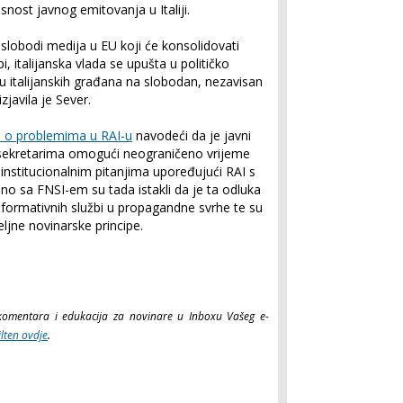
nost javnog emitovanja u Italiji.
slobodi medija u EU koji će konsolidovati
, italijanska vlada se upušta u političko
u italijanskih građana na slobodan, nezavisan
izjavila je Sever.
tio o problemima u RAI-u
navodeći da je javni
odsekretarima omogući neograničeno vrijeme
nstitucionalnim pitanjima upoređujući RAI s
no sa FNSI-em su tada istakli da je ta odluka
 informativnih službi u propagandne svrhe te su
eljne novinarske principe.
a, komentara i edukacija za novinare u Inboxu Vašeg e-
ilten ovdje
.