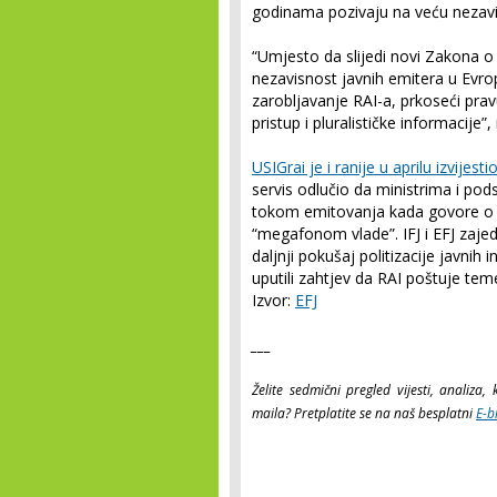
godinama pozivaju na veću nezavis
“Umjesto da slijedi novi Zakona o 
nezavisnost javnih emitera u Evropi
zarobljavanje RAI-a, prkoseći prav
pristup i pluralističke informacije”, 
USIGrai je i ranije u aprilu izvijes
servis odlučio da ministrima i p
tokom emitovanja kada govore o i
“megafonom vlade”. IFJ i EFJ zajed
daljnji pokušaj politizacije javnih
uputili zahtjev da RAI poštuje tem
Izvor:
EFJ
___
Želite sedmični pregled vijesti, analiz
maila? Pretplatite se na naš besplatni
E-b