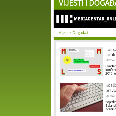
VIJESTI I DOGAĐ
Vijesti
Događaji
Još s
konfe
MCOnli
Fondaci
konfere
2017. 
Koalic
pravo
MCOnli
Pojedin
Zelanda
zvaničn