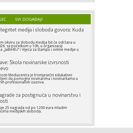
SEC
SVI DOGAĐAJI
tegritet medija i sloboda govora: Kuda
m okviru za slobodu medija bit će održana u
26. sa početkom u 10h, u organizaciji
 „JaBiHEU“ i Vijeća za štampu i online medije u
jave: Škola novinarske izvrsnosti
jevo
nosti Mediacentra je tromjesečni edukativni
iljem da pomogne novinarima i novinarkama u
ih profesionalnih izazova.
Nagrade za postignuća u novinarstvu i
osti
ljuje 25 nagrada od po 1200 eura mladim
icima medijskih sloboda.