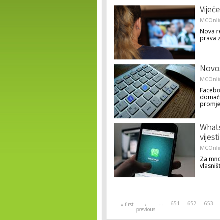
Vijeć
MCOnli
Nova re
prava 
Novos
MCOnli
Faceboo
domaćin
promje
Whats
vijesti
MCOnli
Za mnog
vlasniš
Pages
…
651
652
653
« first
‹
previous