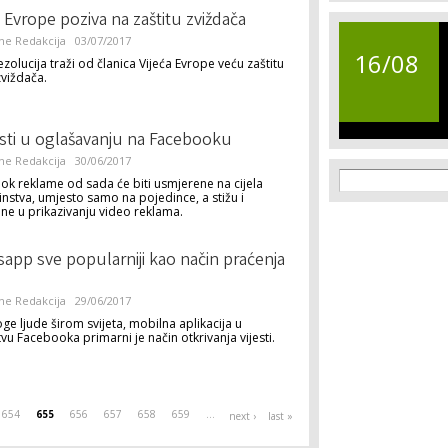
e Evrope poziva na zaštitu zviždača
ne Redakcija
03/07/2017
16/08
zolucija traži od članica Vijeća Evrope veću zaštitu
zviždača.
ti u oglašavanju na Facebooku
ne Redakcija
30/06/2017
Search f
Search
k reklame od sada će biti usmjerene na cijela
stva, umjesto samo na pojedince, a stižu i
ne u prikazivanju video reklama.
app sve popularniji kao način praćenja
ne Redakcija
29/06/2017
e ljude širom svijeta, mobilna aplikacija u
tvu Facebooka primarni je način otkrivanja vijesti.
654
655
656
657
658
659
…
next ›
last »