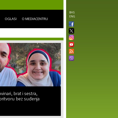
BHS
ENG
OGLASI
O MEDIACENTRU
vinari, brat i sestra,
pritvoru bez suđenja