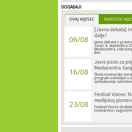
DOGAĐAJI
OVAJ MJESEC
NAREDNI MJE
[Javna debata] In
dalje?
06/08
Javna debata o pravno
Zenici 4. septembra 20
Mediacentra, Udruženja
BiH.
Javni poziv za pri
Mediacentra Sara
16/08
Škola novinarske izvrs
program osmišljen s c
savladavanju savremen
Festival Voices: 
medijskoj pismen
23/08
Festival Voices dodje
novinarima i zagovorn