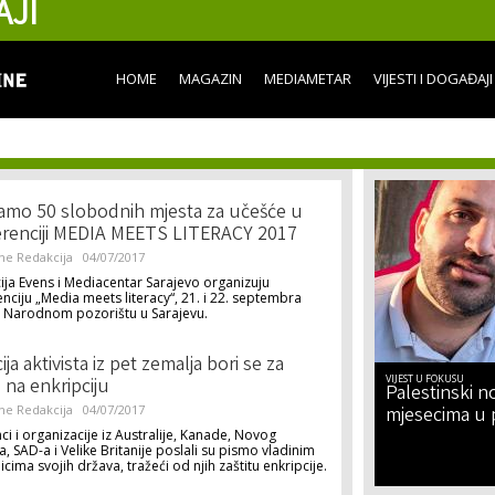
AJI
Skip to
main
content
HOME
MAGAZIN
MEDIAMETAR
VIJESTI I DOGAĐAJI
amo 50 slobodnih mjesta za učešće u
renciji MEDIA MEETS LITERACY 2017
ne Redakcija
04/07/2017
ja Evens i Mediacentar Sarajevo organizuju
nciju „Media meets literacy“, 21. i 22. septembra
u Narodnom pozorištu u Sarajevu.
ija aktivista iz pet zemalja bori se za
VIJEST U FOKUSU
 na enkripciju
Palestinski no
ne Redakcija
04/07/2017
mjesecima u 
ci i organizacije iz Australije, Kanade, Novog
, SAD-a i Velike Britanije poslali su pismo vladinim
icima svojih država, tražeći od njih zaštitu enkripcije.