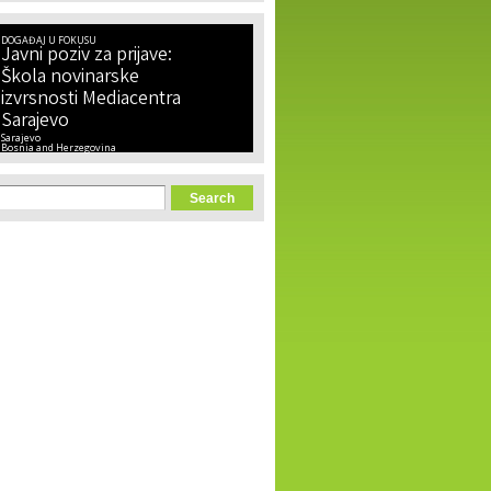
DOGAĐAJ U FOKUSU
Javni poziv za prijave:
Škola novinarske
izvrsnosti Mediacentra
Sarajevo
Sarajevo
Bosnia and Herzegovina
orm