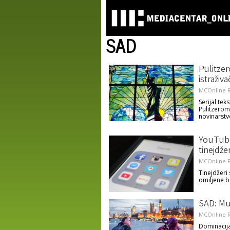
SAD
Pulitze
istraživ
MCOnline R
Serijal te
Pulitzerom
novinarstv
YouTube
tinejdže
MCOnline R
Tinejdžeri
omiljene 
SAD: Muš
MCOnline R
Dominacija