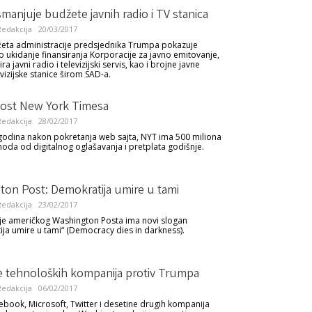
anjuje budžete javnih radio i TV stanica
edakcija
20/03/2017
eta administracije predsjednika Trumpa pokazuje
 ukidanje finansiranja Korporacije za javno emitovanje,
ira javni radio i televizijski servis, kao i brojne javne
evizijske stanice širom SAD-a.
st New York Timesa
edakcija
28/02/2017
odina nakon pokretanja web sajta, NYT ima 500 miliona
hoda od digitalnog oglašavanja i pretplata godišnje.
ton Post: Demokratija umire u tami
edakcija
23/02/2017
je američkog Washington Posta ima novi slogan
ja umire u tami“ (Democracy dies in darkness).
e tehnoloških kompanija protiv Trumpa
edakcija
06/02/2017
ebook, Microsoft, Twitter i desetine drugih kompanija