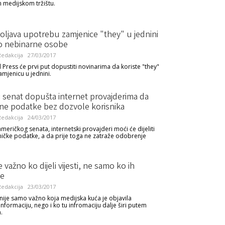
 medijskom tržištu.
oljava upotrebu zamjenice "they" u jednini
o nebinarne osobe
edakcija
27/03/2017
 Press će prvi put dopustiti novinarima da koriste "they"
amjenicu u jednini.
 senat dopušta internet provajderima da
ične podatke bez dozvole korisnika
edakcija
24/03/2017
eričkog senata, internetski provajderi moći će dijeliti
sničke podatke, a da prije toga ne zatraže odobrenje
e važno ko dijeli vijesti, ne samo ko ih
je
edakcija
23/03/2017
nije samo važno koja medijska kuća je objavila
nformaciju, nego i ko tu infromaciju dalje širi putem
.