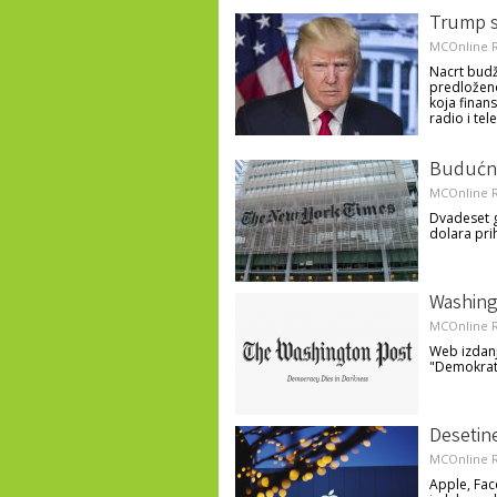
Trump sm
MCOnline R
Nacrt budž
predloženo
koja finans
radio i tel
Budućno
MCOnline R
Dvadeset g
dolara pri
Washing
MCOnline R
Web izdan
"Demokrati
Desetin
MCOnline R
Apple, Fac