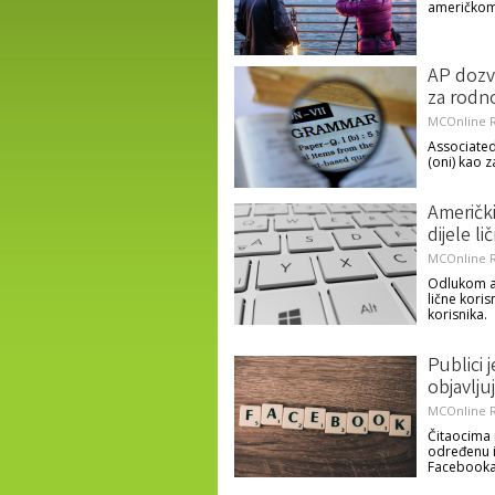
američkom
AP dozv
za rodn
MCOnline R
Associated
(oni) kao z
Američki
dijele l
MCOnline R
Odlukom am
lične kori
korisnika.
Publici j
objavlju
MCOnline R
Čitaocima 
određenu i
Facebooka