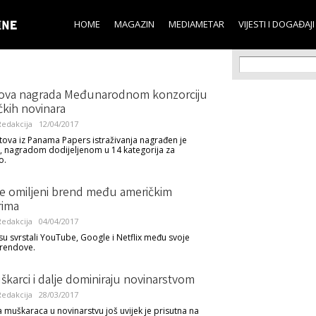
Skip to
main
HOME
MAGAZIN
MEDIAMETAR
VIJESTI I DOGAĐAJI
content
Search f
Search
rova nagrada Međunarodnom konzorciju
ačkih novinara
edakcija
12/04/2017
kstova iz Panama Papers istraživanja nagrađen je
, nagradom dodijeljenom u 14 kategorija za
o.
 omiljeni brend među američkim
rima
edakcija
04/04/2017
 su svrstali YouTube, Google i Netflix među svoje
brendove.
karci i dalje dominiraju novinarstvom
edakcija
28/03/2017
 muškaraca u novinarstvu još uvijek je prisutna na