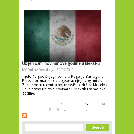
Ubijen osmi novinar ove godine u Meksiku
MCOnline Redakcija
31/07/2019
Tijelo 49-godišnjeg novinara Rogelija Barragána
Péreza pronađeno je u gepeku njegovog auta u
Zacatepecu u centralnoj meksičkoj državi Morelos.
To je osmo ubistvo novinara u Meksiku samo ove
godine.
Pages
…
8
9
10
11
12
13
14
«
‹
15
16
…
›
»
Search form
Search