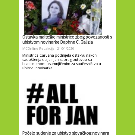
Ostavka malteške ministrice zbog povezanosti s
ubistvom novinarke Daphne C. Galizia
MCOnline Redakcija
21/01/2020
Ministrica Caruana podnijela ostakvu nakon
saopštenja da je njen suprug putovao sa
biznismenom osumnjičenim za saučesništvo u
ubistvu novinarke.
Počelo suđenje za ubistvo slovačkog novinara