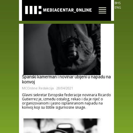
Skip to
BHS
main
ENG
content
Španski kamerman i novinar ubijeni u napadu na
konvoj
MCOnline Redakcija
28/04/2021
Glavni sekretar Evropske federacije novinara Ricardo
Gutierrez je, između ostalog, rekao i da je riječ o
organizovanom i jasno isplaniranom napadu na
konvoj koji su štitile sigurnosne snage.