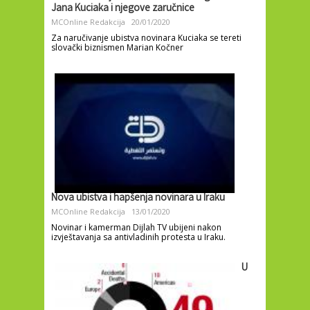
Jana Kuciaka i njegove zaručnice
MCOnline Redakcija
20/01/2020
Za naručivanje ubistva novinara Kuciaka se tereti
slovački biznismen Marian Kočner
Nova ubistva i hapšenja novinara u Iraku
MCOnline Redakcija
13/01/2020
Novinar i kamerman Dijlah TV ubijeni nakon
izvještavanja sa antivladinih protesta u Iraku.
U