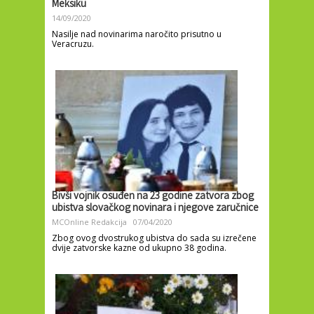
Meksiku
14/09/2020
Nasilje nad novinarima naročito prisutno u
Veracruzu.
Bivši vojnik osuđen na 23 godine zatvora zbog
ubistva slovačkog novinara i njegove zaručnice
MCOnline Redakcija
07/04/2020
Zbog ovog dvostrukog ubistva do sada su izrečene
dvije zatvorske kazne od ukupno 38 godina.