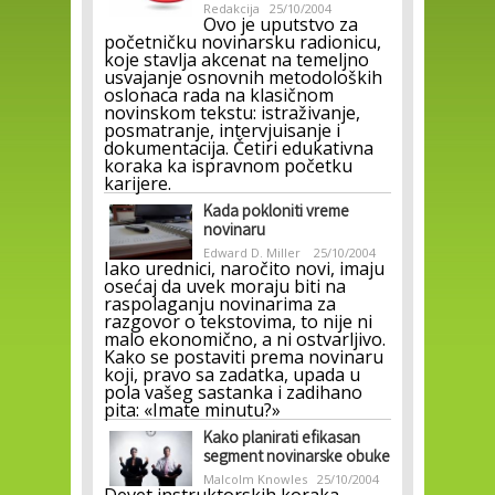
Redakcija
25/10/2004
Ovo je uputstvo za
početničku novinarsku radionicu,
koje stavlja akcenat na temeljno
usvajanje osnovnih metodoloških
oslonaca rada na klasičnom
novinskom tekstu: istraživanje,
posmatranje, intervjuisanje i
dokumentacija. Četiri edukativna
koraka ka ispravnom početku
karijere.
Kada pokloniti vreme
novinaru
Edward D. Miller
25/10/2004
Iako urednici, naročito novi, imaju
osećaj da uvek moraju biti na
raspolaganju novinarima za
razgovor o tekstovima, to nije ni
malo ekonomično, a ni ostvarljivo.
Kako se postaviti prema novinaru
koji, pravo sa zadatka, upada u
pola vašeg sastanka i zadihano
pita: «Imate minutu?»
Kako planirati efikasan
segment novinarske obuke
Malcolm Knowles
25/10/2004