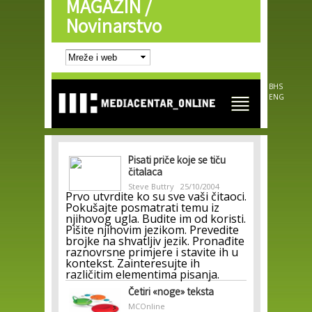
MAGAZIN /
Skip to
main
Novinarstvo
content
BHS
ENG
Pisati priče koje se tiču
čitalaca
Steve Buttry
25/10/2004
Prvo utvrdite ko su sve vaši čitaoci.
Pokušajte posmatrati temu iz
njihovog ugla. Budite im od koristi.
Pišite njihovim jezikom. Prevedite
brojke na shvatljiv jezik. Pronađite
raznovrsne primjere i stavite ih u
kontekst. Zainteresujte ih
različitim elementima pisanja.
Četiri «noge» teksta
MCOnline