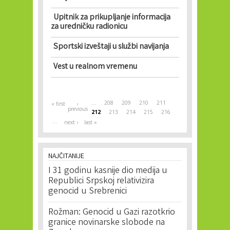
Upitnik za prikupljanje informacija
za uredničku radionicu
Sportski izveštaji u službi navijanja
Vest u realnom vremenu
Pages
…
208
209
210
211
« first
‹
previous
212
213
214
215
216
…
next ›
last »
NAJČITANIJE
I 31 godinu kasnije dio medija u
Republici Srpskoj relativizira
genocid u Srebrenici
Rožman: Genocid u Gazi razotkrio
granice novinarske slobode na