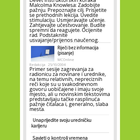
Devet instruktorskih koraka
Malcolma Knowlesa: Zadobijte
pažnju. Prepoznajte cilj. Prisjetite
se prethodnih lekcija. Uvedite
stimulaciju. Usmjeravajte učenje.
Zahtjevajte učestvovanje. Budite
spremni da reagujete. Ocijenite
rad. Podstaknite
usvajanje/prijenos naučenog.
Riječi bez informacija
(pisanje)
MCOnline
Redakcija
25/10/2004
Primer sesije zagrevanja za
radionicu za novinare i urednike,
na temu relativnih, nepreciznih
reči koje su u svakodnevnom
govoru uobičajene i imaju svoje
mjesto, ali u novinskim tekstovima
predstavljaju tačke rasplinuća
pažnje čitalaca i, generalno, slaba
mesta.
Unaprijedite svoju uredničku
karijeru
Savjeti o kontroli vremena