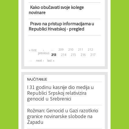
Kako obučavati svoje kolege
novinare
Pravo na pristup informacijama u
Republici Hrvatskoj - pregled
Pages
…
209
210
211
212
« first
‹
previous
213
214
215
216
217
…
next ›
last »
NAJČITANIJE
I 31 godinu kasnije dio medija u
Republici Srpskoj relativizira
genocid u Srebrenici
Rožman: Genocid u Gazi razotkrio
granice novinarske slobode na
Zapadu