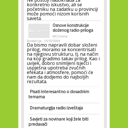
Ne postoji nadoknada za
konkretno iskustvo, ali se
početniku na zadatku u provinciji
može pomoći nizom korisnih
saveta.
Osnove konstrukcije
složenog radio-priloga
MCOnline
Redakcija
15/10/2004
Da bismo napravili dobar složeni
prilog, moramo se koncentrisati
na njegovu strukturu, tj. na način
na koji gradimo takav prilog. Kao i
uvijek, dobro snimljeni isječci i
uspješna upotreba zvučnih
efekata i atmosfere, pomoći će
nam da dodjemo do najboljih
rezultata.
Pisati interesantno o dosadnim
temama
Dramaturgija radio izveštaja
Savjeti za novinare koji žele biti
predavači