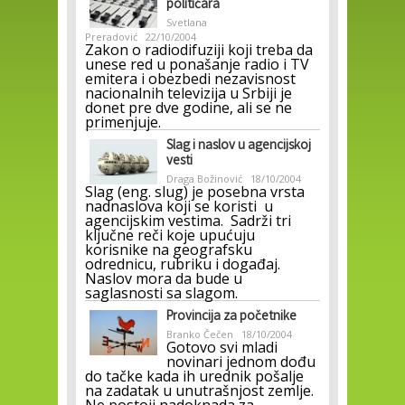
političara
Svetlana
Preradović
22/10/2004
Zakon o radiodifuziji koji treba da
unese red u ponašanje radio i TV
emitera i obezbedi nezavisnost
nacionalnih televizija u Srbiji je
donet pre dve godine, ali se ne
primenjuje.
Slag i naslov u agencijskoj
vesti
Draga Božinović
18/10/2004
Slag (eng. slug) je posebna vrsta
nadnaslova koji se koristi u
agencijskim vestima. Sadrži tri
ključne reči koje upućuju
korisnike na geografsku
odrednicu, rubriku i događaj.
Naslov mora da bude u
saglasnosti sa slagom.
Provincija za početnike
Branko Čečen
18/10/2004
Gotovo svi mladi
novinari jednom dođu
do tačke kada ih urednik pošalje
na zadatak u unutrašnjost zemlje.