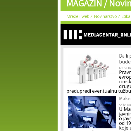
MAGAZIN /
Novin
Mreže i web
Novinarstvo
Etika
Da li
bude 
Ivana K
Pravn
evrop
rimsk
drugu
predupredi eventualnu tužbu 
Maked
Saše Di
U Mak
javni
o jav
od 19
koje 