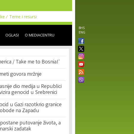
uke
Teme i resursi
BHS
ENG
OGLASI
O MEDIACENTRU
erica / Take me to Bosnia!'
 meti govora mržnje
asnije dio medija u Republici
ivizira genocid u Srebrenici
cid u Gazi razotkrio granice
lobode na Zapadu
postane putovanje života, a
narski zadatak