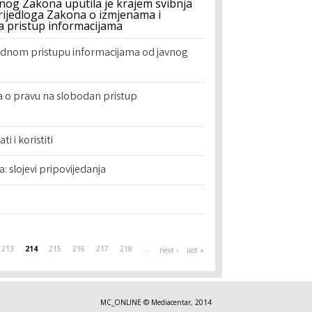
og Zakona uputila je krajem svibnja
Prijedloga Zakona o izmjenama i
 pristup informacijama
bodnom pristupu informacijama od javnog
a o pravu na slobodan pristup
i i koristiti
: slojevi pripovijedanja
213
214
215
216
217
218
…
next ›
last »
MC_ONLINE © Mediacentar, 2014