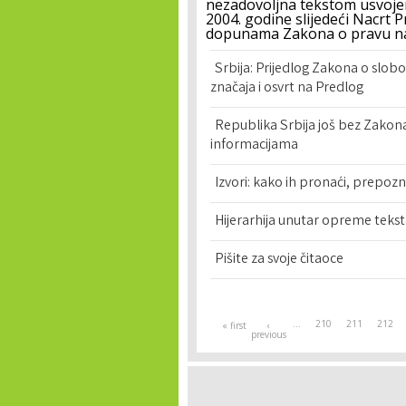
nezadovoljna tekstom usvojen
2004. godine slijedeći Nacrt 
dopunama Zakona o pravu na
Srbija: Prijedlog Zakona o slo
značaja i osvrt na Predlog
Republika Srbija još bez Zakon
informacijama
Izvori: kako ih pronaći, prepoznat
Hijerarhija unutar opreme teksta
Pišite za svoje čitaoce
Pages
…
210
211
212
« first
‹
previous