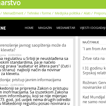
arstvo
Skip to
main
content
Menadžment
Tehnike i forme
Medijska politika
Alati
Prepor
HOME
MAGAZIN
MEDIAMETAR
VIJESTI I DOGAĐAJI
NAJČITANIJE
 prenošenje javnog saopštenja može da
'I am from Am
kleveta?
rpina
22/09/2004
a regulativu u Srbiji je neusklađena sa
Žrtve rata na
skim standardima, pa je načelo
og prava "audiatur et altera pars" (čuti i
I 31 godinu k
 stranu) najbolji način da novinar
Srpskoj relat
za klevetu.
onija: pristup javnim informacijama
Rožman: Geno
movski
22/09/2004
novinarske s
edoniji se priprema Zakon o pristupu
m inofrmacijama. Sa izuzetkom Zakona
nom informisanju, koji se nije mijenjao
Kad Mundijal 
73. god., još uvijek nema drugih odredbi
ne samo novi
u Makedoniji regulišu posao novinara u