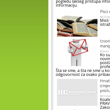
pogledu lakšeg pristupa inform
informaciju.
Pisci
MCOnli
Misli
istra
Izvori
manip
Branko
Ko su
novin
posti
profe
Šta se sme, a šta ne sme u k
odgovornost za ovako pribavl
Hrvat
izmje
prist
MCOnli
Koali
PRAVO
Zakon