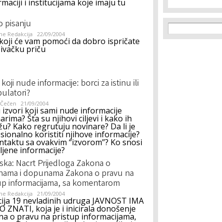
aciji i institucijama koje imaju tu
 o pisanju
Search f
Search
ne Redakcija
22/09/2004
 koji će vam pomoći da dobro ispričate
živačku priču
 koji nude informacije: borci za istinu ili
ulatori?
 Čečen
21/09/2004
 izvori koji sami nude informacije
arima? Šta su njihovi ciljevi i kako ih
žu? Kako regrutuju novinare? Da li je
sionalno koristiti njihove informacije?
ontaktu sa ovakvim “izvorom”? Ko snosi
jene informacije?
ska: Nacrt Prijedloga Zakona o
nama i dopunama Zakona o pravu na
up informacijama, sa komentarom
ne Redakcija
21/09/2004
cija 19 nevladinih udruga JAVNOST IMA
 ZNATI, koja je i inicirala donošenje
a o pravu na pristup informacijama,