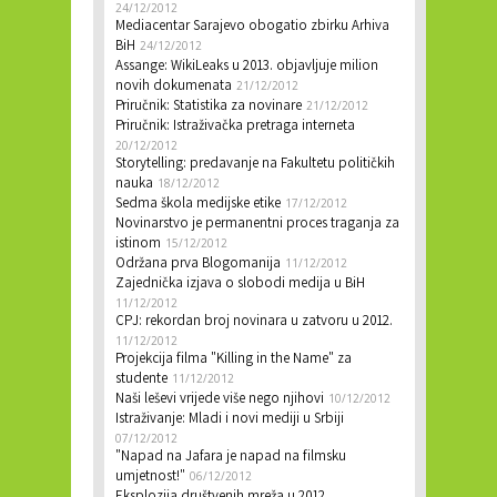
24/12/2012
Mediacentar Sarajevo obogatio zbirku Arhiva
BiH
24/12/2012
Assange: WikiLeaks u 2013. objavljuje milion
novih dokumenata
21/12/2012
Priručnik: Statistika za novinare
21/12/2012
Priručnik: Istraživačka pretraga interneta
20/12/2012
Storytelling: predavanje na Fakultetu političkih
nauka
18/12/2012
Sedma škola medijske etike
17/12/2012
Novinarstvo je permanentni proces traganja za
istinom
15/12/2012
Održana prva Blogomanija
11/12/2012
Zajednička izjava o slobodi medija u BiH
11/12/2012
CPJ: rekordan broj novinara u zatvoru u 2012.
11/12/2012
Projekcija filma "Killing in the Name" za
studente
11/12/2012
Naši leševi vrijede više nego njihovi
10/12/2012
Istraživanje: Mladi i novi mediji u Srbiji
07/12/2012
"Napad na Jafara je napad na filmsku
umjetnost!"
06/12/2012