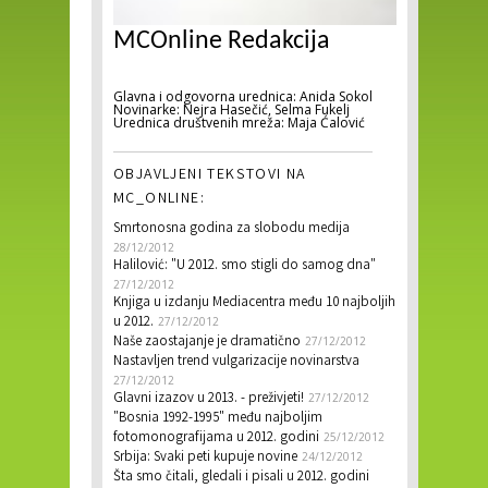
MCOnline Redakcija
Glavna i odgovorna urednica: Anida Sokol
Novinarke: Nejra Hasečić, Selma Fukelj
Urednica društvenih mreža: Maja Ćalović
OBJAVLJENI TEKSTOVI NA
MC_ONLINE:
Smrtonosna godina za slobodu medija
28/12/2012
Halilović: "U 2012. smo stigli do samog dna"
27/12/2012
Knjiga u izdanju Mediacentra među 10 najboljih
u 2012.
27/12/2012
Naše zaostajanje je dramatično
27/12/2012
Nastavljen trend vulgarizacije novinarstva
27/12/2012
Glavni izazov u 2013. - preživjeti!
27/12/2012
"Bosnia 1992-1995" među najboljim
fotomonografijama u 2012. godini
25/12/2012
Srbija: Svaki peti kupuje novine
24/12/2012
Šta smo čitali, gledali i pisali u 2012. godini