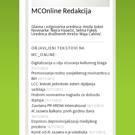
MCOnline Redakcija
Glavna i odgovorna urednica: Anida Sokol
Novinarke: Nejra Hasečić, Selma Fukelj
Urednica društvenih mreža: Maja Ćalović
OBJAVLJENI TEKSTOVI NA
MC_ONLINE:
Digitalizacija u cilju očuvanja kulturnog blaga
27/11/2012
Promovisanje rodno osviještenog novinarstva u
BiH
23/11/2012
LCC: kreirati jedinstven sistem dijeljenja
sadržaja
22/11/2012
Hrabrim novinarima nagrada za slobodu
štampe
21/11/2012
Završena PR ARENA International
19/11/2012
Al Jazeera Balkans: prvih godinu dana
19/11/2012
Doprinos deprovincijalizaciji medijskog
prostora
16/11/2012
Korist od Al Jazeera-e je višestruka
16/11/2012