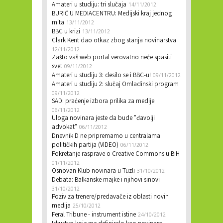
Amateri u studiju: tri slučaja
14/11/2012
BURIĆ U MEDIACENTRU: Medijski kraj jednog
mita
13/11/2012
BBC u krizi
13/11/2012
Clark Kent dao otkaz zbog stanja novinarstva
12/11/2012
Zašto vaš web portal verovatno neće spasiti
svet
09/11/2012
Amateri u studiju 3: desilo se i BBC-u!
09/11/2012
Amateri u studiju 2: slučaj Omladinski program
09/11/2012
SAD: praćenje izbora prilika za medije
06/11/2012
Uloga novinara jeste da bude "đavolji
advokat"
06/11/2012
Dnevnik D ne pripremamo u centralama
političkih partija (VIDEO)
06/11/2012
Pokretanje rasprave o Creative Commons u BiH
01/11/2012
Osnovan Klub novinara u Tuzli
31/10/2012
Debata: Balkanske majke i njihovi sinovi
31/10/2012
Poziv za trenere/predavače iz oblasti novih
medija
25/10/2012
Feral Tribune - instrument istine
24/10/2012