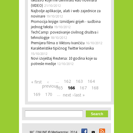
Iskustvo koje me definiralo kao novinara
(VIDEO)
21/10/2012
Najbolje aplikacije, alati i web zajednice za
novinare
19/10/2012
Promocija knjige: Izmišljeni grijeh - sudbina
jednog teksta
19/10/2012
TechCamp: povezivanje civilnog društva i
tehnologije
18/10/2012
Premijera filma o Viktoru Ivančiću
16/10/2012
Karakteristike tipičnog Twitter korisnika
15/10/2012
Novi izvještaj Reutersa: 10 godina koje su
potresle medije
12/10/2012
PAGES
…
162
163
164
« first
‹
previous
165
166
167
168
169
170
…
next ›
last »
Search form
Search
MC_ONLINE © Mediacentar, 2014