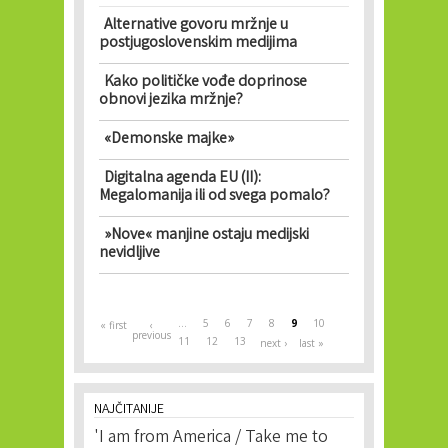
Alternative govoru mržnje u
postjugoslovenskim medijima
Kako političke vođe doprinose
obnovi jezika mržnje?
«Demonske majke»
Digitalna agenda EU (II):
Megalomanija ili od svega pomalo?
»Nove« manjine ostaju medijski
nevidljive
Pages
…
5
6
7
8
9
10
« first
‹
previous
11
12
13
next ›
last »
NAJČITANIJE
'I am from America / Take me to