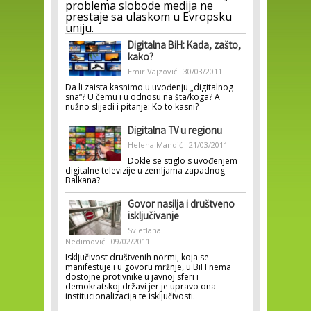
problema slobode medija ne
prestaje sa ulaskom u Evropsku
uniju.
Digitalna BiH: Kada, zašto,
kako?
Emir Vajzović
30/03/2011
Da li zaista kasnimo u uvođenju „digitalnog
sna“? U čemu i u odnosu na šta/koga? A
nužno slijedi i pitanje: Ko to kasni?
Digitalna TV u regionu
Helena Mandić
21/03/2011
Dokle se stiglo s uvođenjem
digitalne televizije u zemljama zapadnog
Balkana?
Govor nasilja i društveno
isključivanje
Svjetlana
Nedimović
09/02/2011
Isključivost društvenih normi, koja se
manifestuje i u govoru mržnje, u BiH nema
dostojne protivnike u javnoj sferi i
demokratskoj državi jer je upravo ona
institucionalizacija te isključivosti.