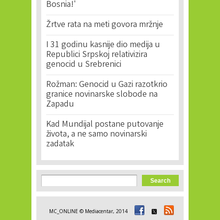
Bosnia!'
Žrtve rata na meti govora mržnje
I 31 godinu kasnije dio medija u
Republici Srpskoj relativizira
genocid u Srebrenici
Rožman: Genocid u Gazi razotkrio
granice novinarske slobode na
Zapadu
Kad Mundijal postane putovanje
života, a ne samo novinarski
zadatak
Search form
Search
MC_ONLINE © Mediacentar, 2014