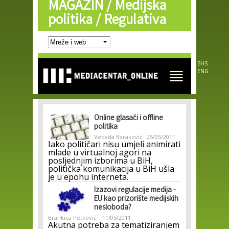
MAGAZIN /
Medijska
Skip to
main
politika / Regulativa
content
BHS
ENG
Online glasači i offline
politika
Vedada Baraković
25/05/2011
Iako političari nisu umjeli animirati
mlade u virtualnoj agori na
posljednjim izborima u BiH,
politička komunikacija u BiH ušla
je u epohu interneta.
Izazovi regulacije medija -
EU kao prizorište medijskih
nesloboda?
Brankica Petković
11/05/2011
Akutna potreba za tematiziranjem