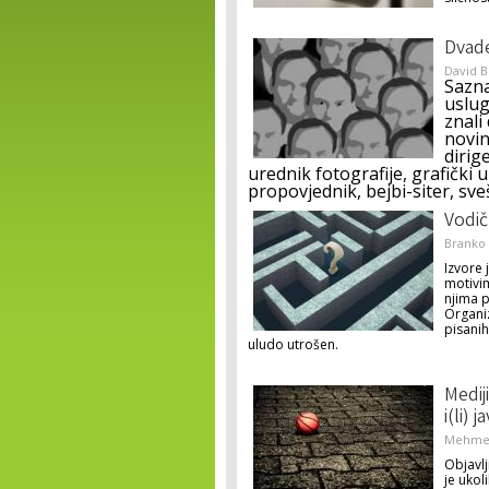
Dvade
David 
Sazna
uslug
znali
novin
dirig
urednik fotografije, grafički u
propovjednik, bejbi-siter, sve
Vodič
Branko
Izvore 
motivi
njima p
Organiz
pisanih
uludo utrošen.
Mediji
i(li) 
Mehmed
Objavlj
je ukol