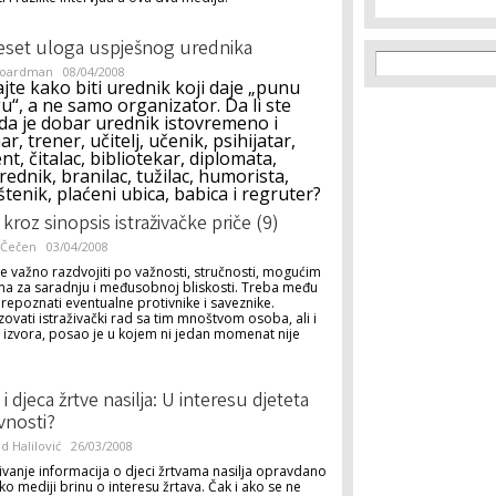
set uloga uspješnog urednika
Search f
Search
Boardman
08/04/2008
jte kako biti urednik koji daje „punu
u“, a ne samo organizator. Da li ste
 da je dobar urednik istovremeno i
ar, trener, učitelj, učenik, psihijatar,
ent, čitalac, bibliotekar, diplomata,
rednik, branilac, tužilac, humorista,
štenik, plaćeni ubica, babica i regruter?
 kroz sinopsis istraživačke priče (9)
 Čečen
03/04/2008
je važno razdvojiti po važnosti, stručnosti, mogućim
ma za saradnju i međusobnoj bliskosti. Treba među
repoznati eventualne protivnike i saveznike.
ovati istraživački rad sa tim mnoštvom osoba, ali i
 izvora, posao je u kojem ni jedan momenat nije
 i djeca žrtve nasilja: U interesu djeteta
javnosti?
 Halilović
26/03/2008
ivanje informacija o djeci žrtvama nasilja opravdano
iko mediji brinu o interesu žrtava. Čak i ako se ne