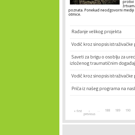
protivi
žrtvama
poznata. Ponekad neodgovorni mediji čak
otmice.
Rađanje velikog projekta
Vodič kroz sinopsis istraživačke 
Saveti za brigu o osoblju za ur
izloženog traumatičnim događa
Vodič kroz sinopsis istraživačke 
Priča iz našeg programa na naslo
Pages
…
188
189
190
« first
‹
previous