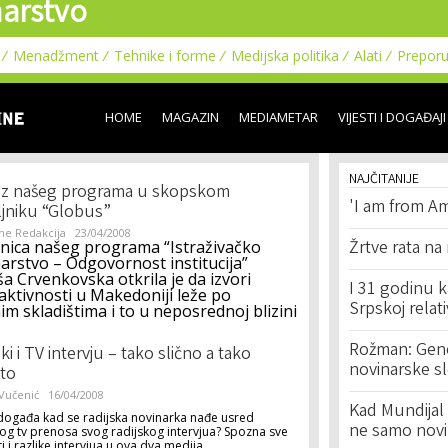
arstvo
Skip to
main
content
Menadžment
Tehnike i forme
Medijska politika
Alati
Prepor
HOME
MAGAZIN
MEDIAMETAR
VIJESTI I DOGAĐAJI
NAJČITANIJE
 iz našeg programa u skopskom
'I am from Am
jniku “Globus”
ne Redakcija
23/04/2008
nica našeg programa “Istraživačko
Žrtve rata na
arstvo – Odgovornost institucija”
a Crvenkovska otkrila je da izvori
I 31 godinu k
aktivnosti u Makedoniji leže po
Srpskoj relat
 skladištima i to u neposrednoj blizini
Rožman: Geno
ki i TV intervju – tako slično a tako
novinarske s
ito
Vučenić
16/04/2008
Kad Mundijal 
 događa kad se radijska novinarka nađe usred
ne samo novi
og tv prenosa svog radijskog intervjua? Spozna sve
ti i razlike intervjua u ova dva medija.