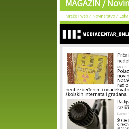
MAGAZIN /
Novin
Mreže i web
Novinarstvo
Etika
Priča
nedel
MCOnli
Polaz
novin
Nataš
radio
neobezbeđenim i neadekvatnim
školskih internata i građana.
Radijs
različ
Danica 
Šta se
direktn
sličnos