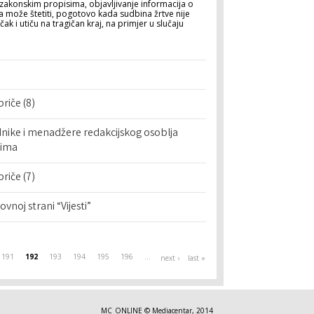
 zakonskim propisima, objavljivanje informacija o
 može štetiti, pogotovo kada sudbina žrtve nije
 i utiču na tragičan kraj, na primjer u slučaju
priče (8)
ednike i menadžere redakcijskog osoblja
jima
priče (7)
vnoj strani “Vijesti”
191
192
193
194
195
196
…
next ›
last »
MC_ONLINE © Mediacentar, 2014