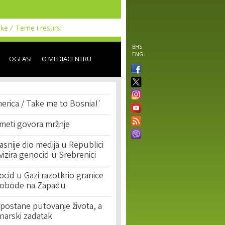
uke
Teme i resursi
BHS
ENG
OGLASI
O MEDIACENTRU
erica / Take me to Bosnia!'
 meti govora mržnje
asnije dio medija u Republici
ivizira genocid u Srebrenici
cid u Gazi razotkrio granice
lobode na Zapadu
postane putovanje života, a
narski zadatak