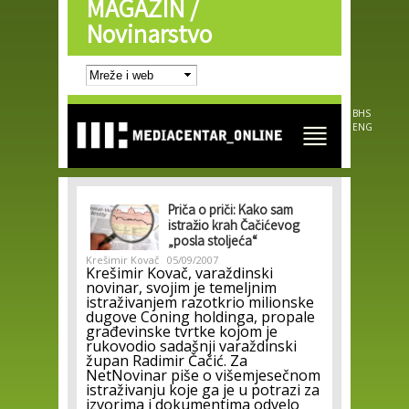
MAGAZIN /
Skip to
main
Novinarstvo
content
BHS
ENG
Priča o priči: Kako sam
istražio krah Čačićevog
„posla stoljeća“
Krešimir Kovač
05/09/2007
Krešimir Kovač, varaždinski
novinar, svojim je temeljnim
istraživanjem razotkrio milionske
dugove Coning holdinga, propale
građevinske tvrtke kojom je
rukovodio sadašnji varaždinski
župan Radimir Čačić. Za
NetNovinar piše o višemjesečnom
istraživanju koje ga je u potrazi za
izvorima i dokumentima odvelo