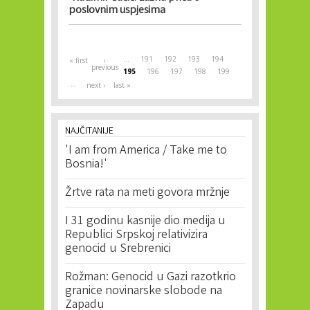
poslovnim uspjesima
Pages
…
191
192
193
194
« first
‹
previous
195
196
197
198
199
…
next ›
last »
NAJČITANIJE
'I am from America / Take me to
Bosnia!'
Žrtve rata na meti govora mržnje
I 31 godinu kasnije dio medija u
Republici Srpskoj relativizira
genocid u Srebrenici
Rožman: Genocid u Gazi razotkrio
granice novinarske slobode na
Zapadu