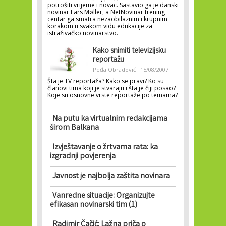
potrošiti vrijeme i novac. Sastavio ga je danski
novinar Lars Møller, a NetNovinar trening
centar ga smatra nezaobilaznim i krupnim
korakom u svakom vidu edukacije za
istraživačko novinarstvo.
Kako snimiti televizijsku
reportažu
Peđa Obradović
15/08/2007
Šta je TV reportaža? Kako se pravi? Ko su
članovi tima koji je stvaraju i šta je čiji posao?
Koje su osnovne vrste reportaže po temama?
Na putu ka virtualnim redakcijama
širom Balkana
Izvještavanje o žrtvama rata: ka
izgradnji povjerenja
Javnost je najbolja zaštita novinara
Vanredne situacije: Organizujte
efikasan novinarski tim (1)
Radimir Čačić: Lažna priča o