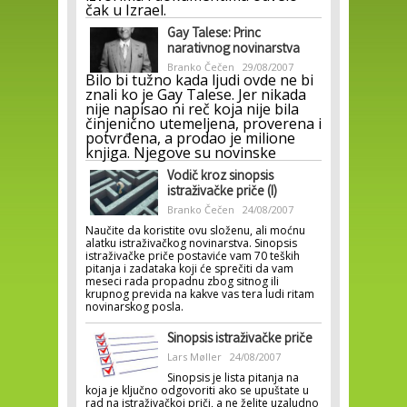
čak u Izrael.
Gay Talese: Princ
narativnog novinarstva
Branko Čečen
29/08/2007
Bilo bi tužno kada ljudi ovde ne bi
znali ko je Gay Talese. Jer nikada
nije napisao ni reč koja nije bila
činjenično utemeljena, proverena i
potvrđena, a prodao je milione
knjiga. Njegove su novinske
Vodič kroz sinopsis
istraživačke priče (I)
Branko Čečen
24/08/2007
Naučite da koristite ovu složenu, ali moćnu
alatku istraživačkog novinarstva. Sinopsis
istraživačke priče postaviće vam 70 teških
pitanja i zadataka koji će sprečiti da vam
meseci rada propadnu zbog sitnog ili
krupnog previda na kakve vas tera ludi ritam
novinarskog posla.
Sinopsis istraživačke priče
Lars Møller
24/08/2007
Sinopsis je lista pitanja na
koja je ključno odgovoriti ako se upuštate u
rad na istraživačkoj priči, a ne želite uzaludno