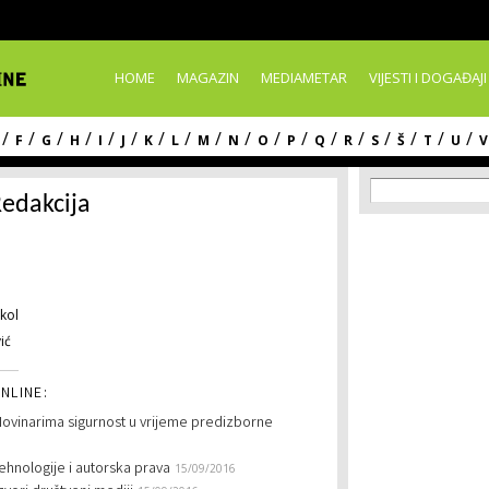
Skip to
main
content
HOME
MAGAZIN
MEDIAMETAR
VIJESTI I DOGAĐAJI
/
/
/
/
/
/
/
/
/
/
/
/
/
/
/
/
/
/
F
G
H
I
J
K
L
M
N
O
P
Q
R
S
Š
T
U
V
Search f
Search
edakcija
kol
ić
NLINE:
ovinarima sigurnost u vrijeme predizborne
ehnologije i autorska prava
15/09/2016