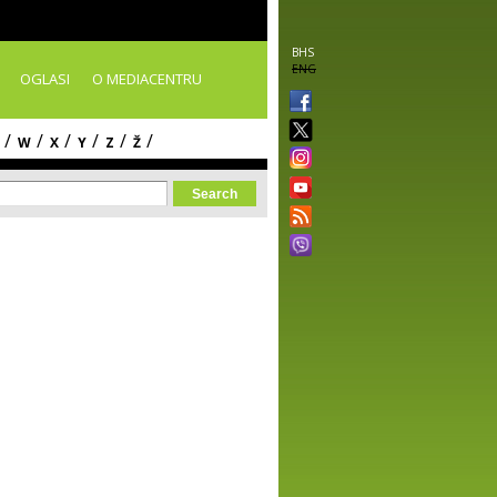
BHS
ENG
OGLASI
O MEDIACENTRU
/
/
/
/
/
/
W
X
Y
Z
Ž
orm