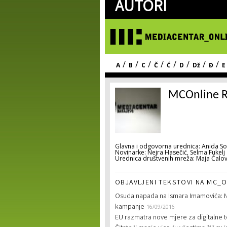
AUTORI
/
/
/
/
/
/
/
/
A
B
C
Č
Ć
D
Dž
Đ
E
MCOnline R
Glavna i odgovorna urednica: Anida So
Novinarke: Nejra Hasečić, Selma Fukelj
Urednica društvenih mreža: Maja Ćalov
OBJAVLJENI TEKSTOVI NA MC_O
Osuda napada na Ismara Imamovića: N
kampanje
16/09/2016
EU razmatra nove mjere za digitalne t