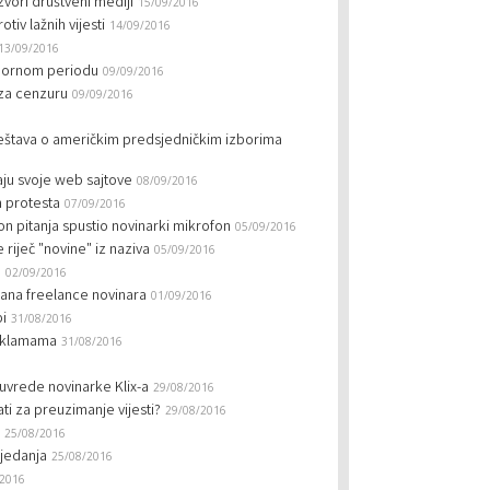
 izvori društveni mediji
15/09/2016
iv lažnih vijesti
14/09/2016
13/09/2016
izbornom periodu
09/09/2016
za cenzuru
09/09/2016
eštava o američkim predsjedničkim izborima
aju svoje web sajtove
08/09/2016
m protesta
07/09/2016
on pitanja spustio novinarki mikrofon
05/09/2016
 riječ "novine" iz naziva
05/09/2016
S
02/09/2016
mana freelance novinara
01/09/2016
pi
31/08/2016
reklamama
31/08/2016
 uvrede novinarke Klix-a
29/08/2016
ti za preuzimanje vijesti?
29/08/2016
25/08/2016
ijedanja
25/08/2016
/2016