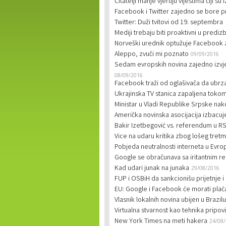
Čitatelji manje vjeruju vijestima čiji su
Facebook i Twitter zajedno se bore prot
Twitter: Duži tvitovi od 19. septembra
Mediji trebaju biti proaktivni u pred
Norveški urednik optužuje Facebook 
Aleppo, zvuči mi poznato
09/09/2016
Sedam evropskih novina zajedno izvj
08/09/2016
Facebook traži od oglašivača da ubrz
Ukrajinska TV stanica zapaljena toko
Ministar u Vladi Republike Srpske nak
Američka novinska asocijacija izbacuje
Bakir Izetbegović vs. referendum u R
Vice na udaru kritika zbog lošeg tret
Pobjeda neutralnosti interneta u Evro
Google se obračunava sa iritantnim 
Kad udari junak na junaka
29/08/2016
FUP i OSBiH da sankcionišu prijetnje i
EU: Google i Facebook će morati plaća
Vlasnik lokalnih novina ubijen u Brazilu
Virtualna stvarnost kao tehnika pripov
New York Times na meti hakera
24/08