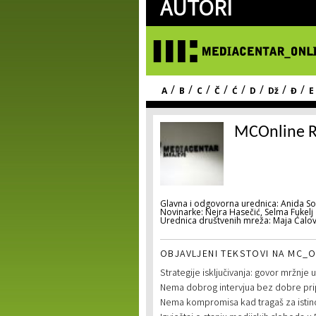
AUTORI
/
/
/
/
/
/
/
/
A
B
C
Č
Ć
D
Dž
Đ
E
MCOnline R
Glavna i odgovorna urednica: Anida So
Novinarke: Nejra Hasečić, Selma Fukelj
Urednica društvenih mreža: Maja Ćalov
OBJAVLJENI TEKSTOVI NA MC_O
Strategije isključivanja: govor mržnje u
Nema dobrog intervjua bez dobre pr
Nema kompromisa kad tragaš za isti