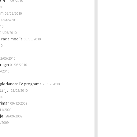
BiH
11/05/2010
10
tom
05/05/2010
e
05/05/2010
010
04/05/2010
e rada medija
03/05/2010
10
02/05/2010
rugih
01/05/2010
5/2010
 gledanost TV programa
25/02/2010
danju!
25/02/2010
10
irima?
09/12/2009
11/2009
je!
28/09/2009
9/2009