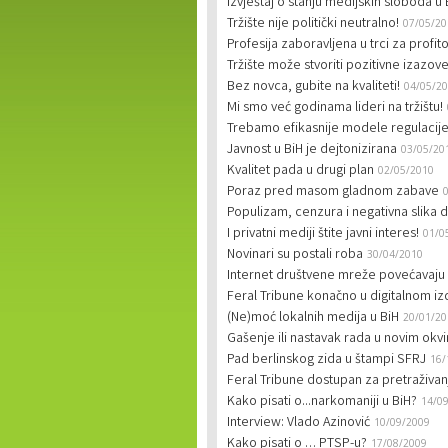
Izvještaj o stanju medijskih sloboda u 
Tržište nije politički neutralno!
07/05/20
Profesija zaboravljena u trci za profi
Tržište može stvoriti pozitivne izazov
Bez novca, gubite na kvaliteti!
04/05/2
Mi smo već godinama lideri na tržištu!
Trebamo efikasnije modele regulacij
Javnost u BiH je dejtonizirana
03/05/20
Kvalitet pada u drugi plan
02/05/2010
Poraz pred masom gladnom zabave
Populizam, cenzura i negativna slika d
I privatni mediji štite javni interes!
01/0
Novinari su postali roba
30/04/2010
Internet društvene mreže povećavaju
Feral Tribune konačno u digitalnom iz
(Ne)moć lokalnih medija u BiH
20/01/20
Gašenje ili nastavak rada u novim okv
Pad berlinskog zida u štampi SFRJ
16/
Feral Tribune dostupan za pretraživan
Kako pisati o...narkomaniji u BiH?
14/0
Interview: Vlado Azinović
10/09/2009
Kako pisati o … PTSP-u?
17/08/2009